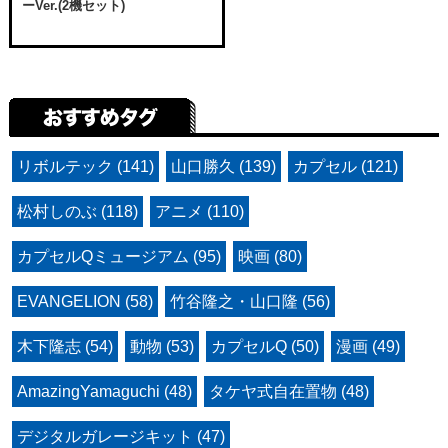
ーVer.(2機セット)
リボルテック (141)
山口勝久 (139)
カプセル (121)
松村しのぶ (118)
アニメ (110)
カプセルQミュージアム (95)
映画 (80)
EVANGELION (58)
竹谷隆之・山口隆 (56)
木下隆志 (54)
動物 (53)
カプセルQ (50)
漫画 (49)
AmazingYamaguchi (48)
タケヤ式自在置物 (48)
デジタルガレージキット (47)