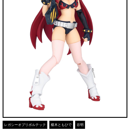
レガシーオブリボルテック
榎木ともひで
谷明