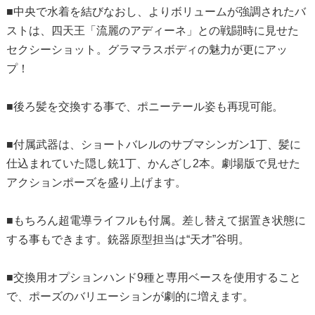
■中央で水着を結びなおし、よりボリュームが強調されたバ
ストは、四天王「流麗のアディーネ」との戦闘時に見せた
セクシーショット。グラマラスボディの魅力が更にアッ
プ！
■後ろ髪を交換する事で、ポニーテール姿も再現可能。
■付属武器は、ショートバレルのサブマシンガン1丁、髪に
仕込まれていた隠し銃1丁、かんざし2本。劇場版で見せた
アクションポーズを盛り上げます。
■もちろん超電導ライフルも付属。差し替えて据置き状態に
する事もできます。銃器原型担当は“天才”谷明。
■交換用オプションハンド9種と専用ベースを使用すること
で、ポーズのバリエーションが劇的に増えます。