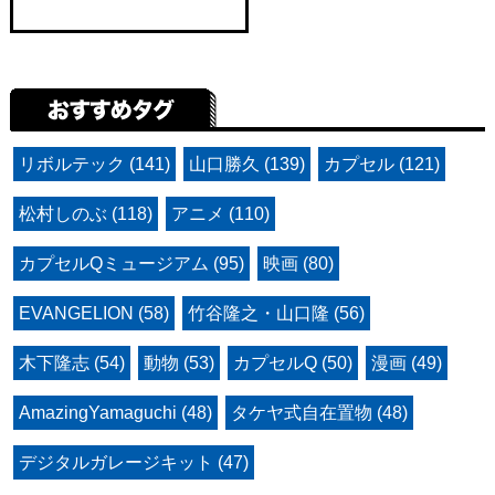
リボルテック (141)
山口勝久 (139)
カプセル (121)
松村しのぶ (118)
アニメ (110)
カプセルQミュージアム (95)
映画 (80)
EVANGELION (58)
竹谷隆之・山口隆 (56)
木下隆志 (54)
動物 (53)
カプセルQ (50)
漫画 (49)
AmazingYamaguchi (48)
タケヤ式自在置物 (48)
デジタルガレージキット (47)