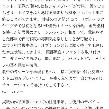
ェット、初戦の“第4の使徒ディスプレイ”が付属。 腕をひき
ちぎり、ナイフをふりあげる暴走初号機をヴィネット風に
飾ることができます。 使徒のコア部分には、リボルテック
ヤマグチでは初となるLED発光ギミックを内蔵。 蓄光塗料
を塗った初号機のグリーンのラインと相まって、電気を消
した部屋で夜間戦闘の雰囲気を楽しむことが可能です。
エヴァ初号機本体は、オプション頭部に取り替えて咆哮し
た暴走状態にできます。 頭部流血エフェクトを取り付け
て、ダメージの再現も可能。他にも、パレットガン、Pナイ
フの基本武装を装備。
劇中の各シーンを再現するべく、指に演技をつけた交換ハ
ンド12種がプレイバリューを盛り立てます。自分好みのシ
チュエーションで遊びつくして下さい。
(C) カラー
掲載の作品画像についての注意事項。ご使用のデバイス
（モバイルやパソコン）の機種や設定により、色調が実際