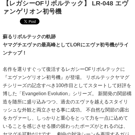
【レガシーOFリボルテック】 LR-048 エヴ
ァンゲリオン初号機
蘇るリボルテックの軌跡
ヤマグチエヴァの最高峰としてLORにエヴァ初号機がライ
ンナップ！
名作を選りすぐって復活するレガシーOFリボルテックに
『エヴァンゲリオン初号機』が登場。 リボルテックヤマグ
チシリーズの記念すべき100作目としてスタートして好評を
博した「Evangelion Evolution」シリーズ。 新開発の関節構
造を随所に盛り込みつつ、過去のエヴァを越えるスタイリ
ッシュな外観と両立させる事に成功。 不自然な関節の露出
をカヴァーし、しっかりと重心をとって力を一点に込めて
いることを感じさせる腰の据わったポーズがとれるのは、
ヤマグチ可動だけです。 劇中の対決シーンを再現するガジ