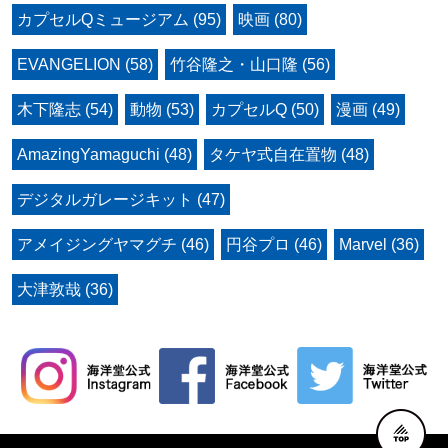
カプセルQミュージアム (95)
映画 (80)
EVANGELION (58)
竹谷隆之・山口隆 (56)
木下隆志 (54)
動物 (53)
カプセルQ (50)
漫画 (49)
AmazingYamaguchi (48)
タケヤ式自在置物 (48)
デジタルガレージキット (47)
アメイジングヤマグチ (46)
円谷プロ (46)
Marvel (36)
大津敦哉 (36)