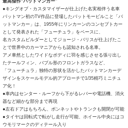
最高傑作“バットマンカー”
●キングオブ・カスタマイザーが仕上げた名実相伴う名車
バットマン初のTV作品に登場したバットモービルこと「バ
ットマンカー」は、1955年にリンカーンのコンセプトカー
として発表された「フューチュラ」をベースに、
名カスタムビルダーとしてジョージ・バリスが仕上げたこ
とで世界中のカーマニアからも認知される名車。
アメ車然としたワイドなボディに羽を感じさせる張り出し
たテールフィン、バブル形のフロントガラスなど、
「フューチュラ」独特の形状を活かしたバットマンカーデ
ザインをスケールモデル的アプローチで1/35精巧ミニチュ
ア化！
●車内はセンター・ルーフから下がるレバーや電話機、消火
器など細かな部分まで再現
●左右ドアはもちろん、ボンネットやトランクも開閉が可能
●タイヤは回転式で転がし走行が可能、ホイール中央にはコ
ウモリマークのディテール入り