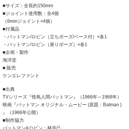
■サイズ：全長約150mm
■ジョイント使用数：全4個
（6mmジョイント×4個）
■付属品
・バットマン/ロビン（立ちポーズ/ベース付）×各1
・バットマン/ロビン（座りポーズ）×各1
■企画・製作
海洋堂
■ 販売
ケンエレファント
■出典
TVシリーズ『怪鳥人間バットマン』（1966年～1968年）
映画『バットマン オリジナル・ムービー (原題：Batman )
』（1966年公開）
■制作協力
バットマン&ロビン：林浩己