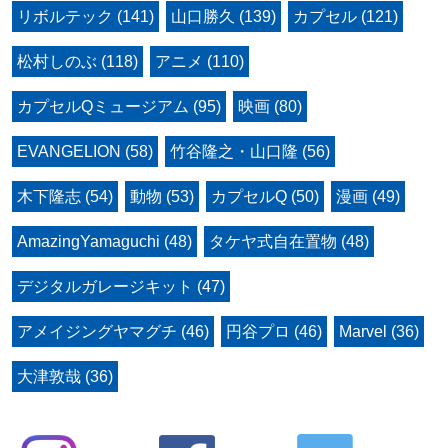
リボルテック (141)
山口勝久 (139)
カプセル (121)
松村しのぶ (118)
アニメ (110)
カプセルQミュージアム (95)
映画 (80)
EVANGELION (58)
竹谷隆之・山口隆 (56)
木下隆志 (54)
動物 (53)
カプセルQ (50)
漫画 (49)
AmazingYamaguchi (48)
タケヤ式自在置物 (48)
デジタルガレージキット (47)
アメイジングヤマグチ (46)
円谷プロ (46)
Marvel (36)
大津敦哉 (36)