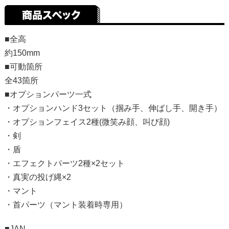
■全高
約150mm
■可動箇所
全43箇所
■オプションパーツ一式
・オプションハンド3セット（掴み手、伸ばし手、開き手）
・オプションフェイス2種(微笑み顔、叫び顔)
・剣
・盾
・エフェクトパーツ2種×2セット
・真実の投げ縄×2
・マント
・首パーツ（マント装着時専用）
■JAN