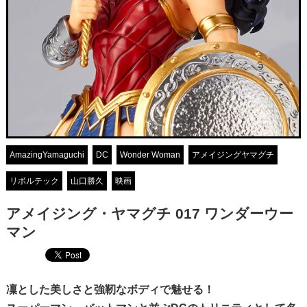
AmazingYamaguchi
DC
Wonder Woman
アメイジングヤマグチ
リボルテック
山口勝久
映画
アメイジング・ヤマグチ 017 ワンダーウー
マン
凜とした美しさと強靭なボディで魅せる！