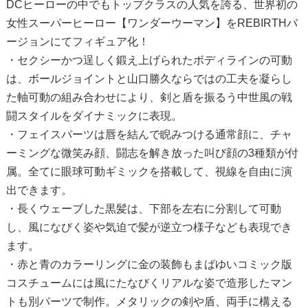
DCヒーローの中でもトップクラスの人気を誇る、世界初の
女性スーパーヒーロー【ワンダーウーマン】をREBIRTHバ
ージョンにてフィギュア化！
・セクシーかつ逞しく鍛え上げられたボディラインの可動
は、ボールジョイントと山口勝久ならではの工夫を凝らし
た軸可動の組み合わせにより、剣と盾を振るう中世風の戦
闘スタイルをダイナミックに表現。
・フェイスパーツは唇を結んで睨みつける通常顔に、チャ
ーミングな微笑み顔、闘志を解き放った叫び顔の3種類が付
属。全てに眼球可動ギミックを搭載して、視線を自由に演
出できます。
・長くウェーブした黒髪は、下部を左右に分割して可動
し、風になびく姿や気迫で髪が逆立つ様子なども表現でき
ます。
・赤と青のカラーリングに金の装飾もまばゆいコミック版
コスチュームには風にたなびくリアルな姿で造形したマン
トも別パーツで制作。メタリックの剣や盾、両手に構える