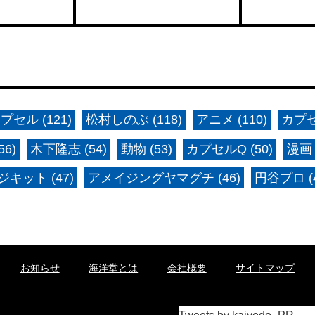
プセル (121)
松村しのぶ (118)
アニメ (110)
カプセ
6)
木下隆志 (54)
動物 (53)
カプセルQ (50)
漫画 
キット (47)
アメイジングヤマグチ (46)
円谷プロ (4
お知らせ
海洋堂とは
会社概要
サイトマップ