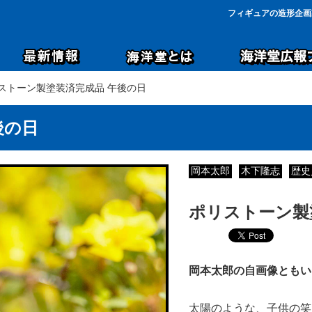
フィギュアの造形企画
リストーン製塗装済完成品 午後の日
後の日
岡本太郎
木下隆志
歴史
ポリストーン製
岡本太郎の自画像ともい
太陽のような、子供の笑