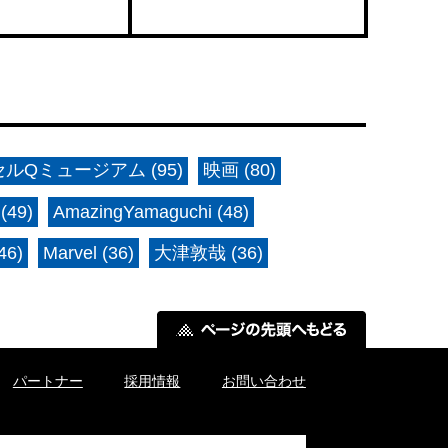
ルQミュージアム (95)
映画 (80)
(49)
AmazingYamaguchi (48)
6)
Marvel (36)
大津敦哉 (36)
パートナー
採用情報
お問い合わせ