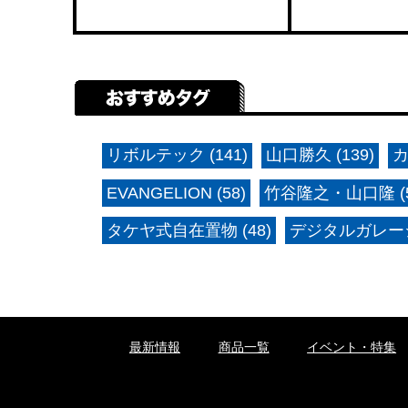
リボルテック (141)
山口勝久 (139)
カ
EVANGELION (58)
竹谷隆之・山口隆 (5
タケヤ式自在置物 (48)
デジタルガレージ
最新情報
商品一覧
イベント・特集