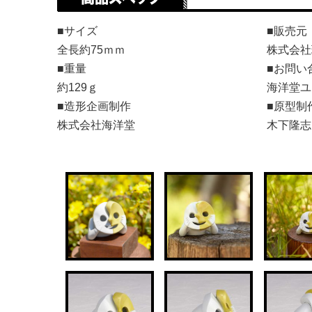
■サイズ
■販売元
全長約75ｍｍ
株式会社
■重量
■お問い
約129ｇ
海洋堂ユ
■造形企画制作
■原型制
株式会社海洋堂
木下隆志