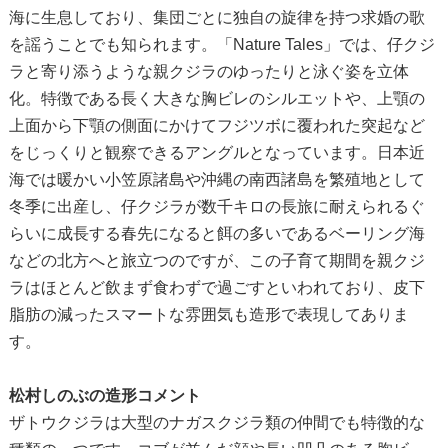
海に生息しており、集団ごとに独自の旋律を持つ求婚の歌
を謡うことでも知られます。「Nature Tales」では、仔クジ
ラと寄り添うような親クジラのゆったりと泳ぐ姿を立体
化。特徴である長く大きな胸ビレのシルエットや、上顎の
上面から下顎の側面にかけてフジツボに覆われた突起など
をじっくりと観察できるアングルとなっています。日本近
海では暖かい小笠原諸島や沖縄の南西諸島を繁殖地として
冬季に出産し、仔クジラが数千キロの長旅に耐えられるぐ
らいに成長する春先になると餌の多いであるベーリング海
などの北方へと旅立つのですが、この子育て期間を親クジ
ラはほとんど飲まず食わずで過ごすといわれており、皮下
脂肪の減ったスマートな雰囲気も造形で表現してありま
す。
松村しのぶの造形コメント
ザトウクジラは大型のナガスクジラ類の仲間でも特徴的な