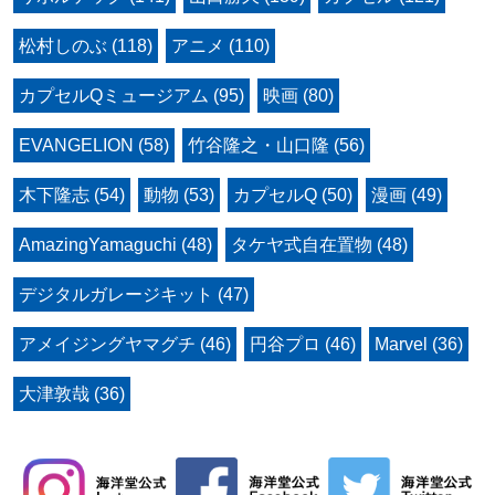
松村しのぶ (118)
アニメ (110)
カプセルQミュージアム (95)
映画 (80)
EVANGELION (58)
竹谷隆之・山口隆 (56)
木下隆志 (54)
動物 (53)
カプセルQ (50)
漫画 (49)
AmazingYamaguchi (48)
タケヤ式自在置物 (48)
デジタルガレージキット (47)
アメイジングヤマグチ (46)
円谷プロ (46)
Marvel (36)
大津敦哉 (36)