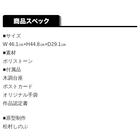
■サイズ
W 46.1㎝×H44.8㎝×D29.1㎝
■素材
ポリストーン
■付属品
木調台座
ポストカード
オリジナル手袋
作品認定書
■原型制作
松村しのぶ