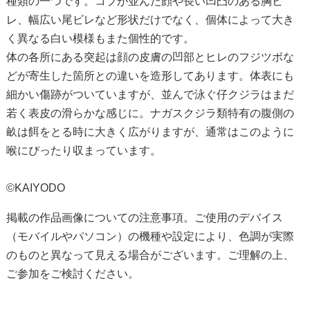
種類の一つです。コブが並んだ顔や長い凹凸のある胸ビ
レ、幅広い尾ビレなど形状だけでなく、個体によって大き
く異なる白い模様もまた個性的です。
体の各所にある突起は顔の皮膚の凹部とヒレのフジツボな
どが寄生した箇所との違いを造形してあります。体表にも
細かい傷跡がついていますが、並んで泳ぐ仔クジラはまだ
若く表皮の滑らかな感じに。ナガスクジラ類特有の腹側の
畝は餌をとる時に大きく広がりますが、通常はこのように
喉にぴったり収まっています。
©KAIYODO
掲載の作品画像についての注意事項。ご使用のデバイス
（モバイルやパソコン）の機種や設定により、色調が実際
のものと異なって見える場合がございます。ご理解の上、
ご参加をご検討ください。