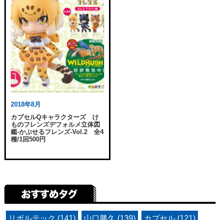
2018年8月
カプセルQキャラクターズ け
ものフレンズデフォルメ立体図
鑑-かぷせるフレンズ-Vol.2 全4
種/1回500円
リボルテック (141)
山口勝久 (139)
カプセル (121)