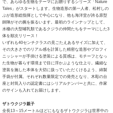
で、あらゆる生物をテーマにお贈りするシリーズ「Nature
Tales」がスタートします。生物造形の第一人者、松村しの
ぶが造形総指揮として中心になり、他も海洋堂が誇る原型
師陣がその腕を振るいます。最初のラインナップとして、
水棲の大型哺乳類であるクジラの仲間たちをテーマにした3
体を順次リリース！
いずれも40センチクラスの見ごたえあるサイズに加えて、
その大きさでのリアル感を計算した精密な造形やプロフィ
ニッシャーが手掛ける塗装による質感は、モチーフとなっ
た生物が暮らす環境まで目に浮かぶような仕上り。繊細な
塗装を施した本体を大切に扱っていただくけるよう、綿製
手袋が付属。それぞれ数量限定での発売となり、木彫の台
座と封筒入りの認定書にはシリアルナンバーと共に、作家
のサインも入れてお届けします。
ザトウクジラ親子
全長13～15メートルほどにもなるザトウクジラは世界中の