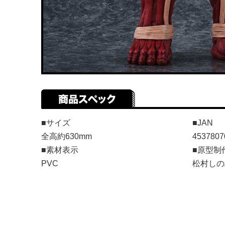
■サイズ
■JAN
全高約630mm
4537807
■素材表示
■原型制
PVC
松村しの