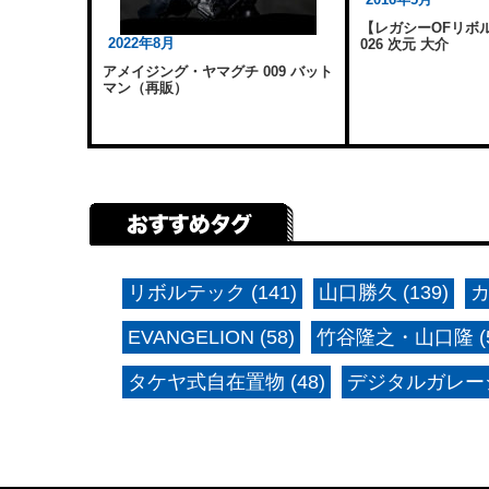
【レガシーOFリボル
2022年8月
026 次元 大介
アメイジング・ヤマグチ 009 バット
マン（再販）
リボルテック (141)
山口勝久 (139)
カ
EVANGELION (58)
竹谷隆之・山口隆 (5
タケヤ式自在置物 (48)
デジタルガレージ