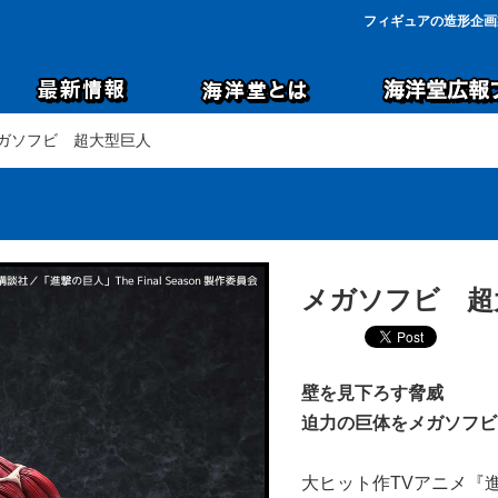
フィギュアの造形企画
メガソフビ 超大型巨人
メガソフビ 超
壁を見下ろす脅威
迫力の巨体をメガソフビで
大ヒット作TVアニメ『