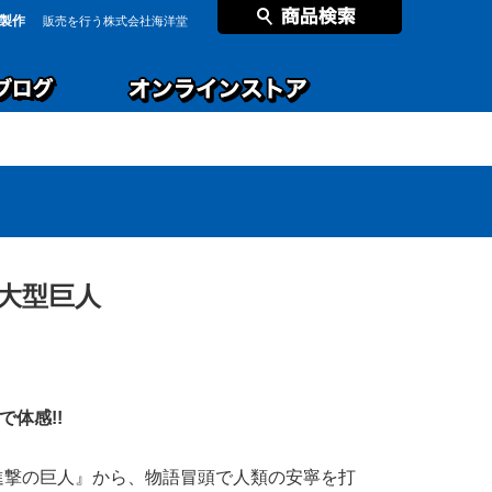
製作
販売を行う株式会社海洋堂
大型巨人
体感!!
進撃の巨人』から、物語冒頭で人類の安寧を打