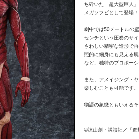
ち砕いた「超大型巨人」
メガソフビとして登場！
劇中では50メートルの
センチという圧巻のサイ
さわしい精密な造形で再
照的に細身にも見える腕
など、独特のプロポーシ
また、アメイジング・ヤ
楽しむことも可能です。
物語の象徴ともいえるそ
©諫山創・講談社／「進撃の巨