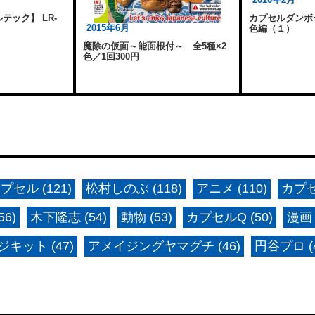
テック】 LR-
カプセルダンボ
2015年6月
色編（１）
魔除の仮面～能面根付～ 全5種×2
色／1回300円
プセル (121)
松村しのぶ (118)
アニメ (110)
カプセ
6)
木下隆志 (54)
動物 (53)
カプセルQ (50)
漫画 
キット (47)
アメイジングヤマグチ (46)
円谷プロ (4