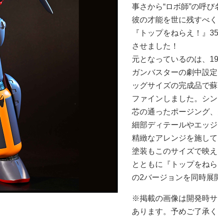
事さから“ロボ師”の呼び
彼の才能を世に残すべく
『トップをねらえ！』3
させました！
元となっているのは、1
ガンバスターの劇中設定
ッグサイズの完成品で蘇
ファインしました。シン
芯の通ったポージング、
細部ディテールやエッジ
精緻なアレンジを施して
塗装もこのサイズで映え
とともに『トップをねら
の2バージョンを同時展
※掲載の画像は開発時サ
あります。予めご了承く