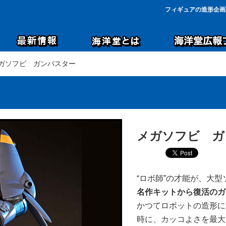
フィギュアの造形企画
メガソフビ ガンバスター
メガソフビ ガ
“ロボ師”の才能が、大型
名作キットから復活のガ
かつてロボットの造形に
時に、カッコよさを最大