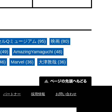
ルQミュージアム (95)
映画 (80)
(49)
AmazingYamaguchi (48)
6)
Marvel (36)
大津敦哉 (36)
パートナー
採用情報
お問い合わせ