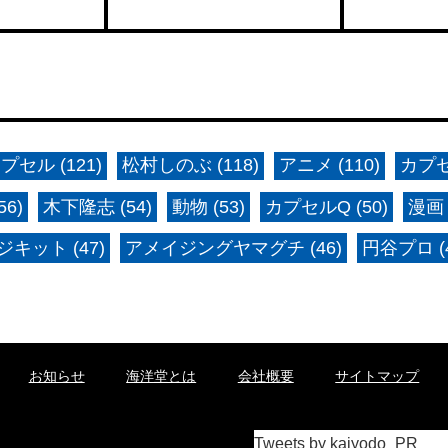
プセル (121)
松村しのぶ (118)
アニメ (110)
カプセ
6)
木下隆志 (54)
動物 (53)
カプセルQ (50)
漫画 
キット (47)
アメイジングヤマグチ (46)
円谷プロ (4
お知らせ
海洋堂とは
会社概要
サイトマップ
Tweets by kaiyodo_PR