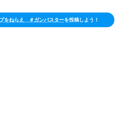
ップをねらえ ＃ガンバスター
を投稿しよう！
ガンバスター のツイート