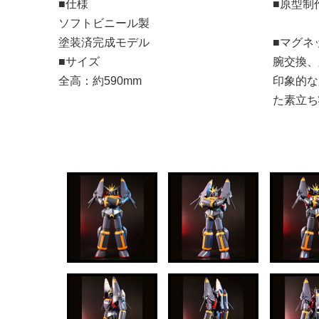
■仕様
■原型制
ソフトビニール製
塗装済完成モデル
■マグネ
■サイズ
腕交換、
全高：約590mm
印象的な
た素立ち