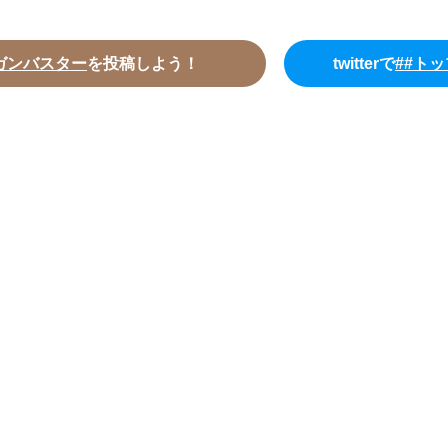
ガンバスター
を投稿しよう！
twitterで
##ト
##トップをねらえ ＃