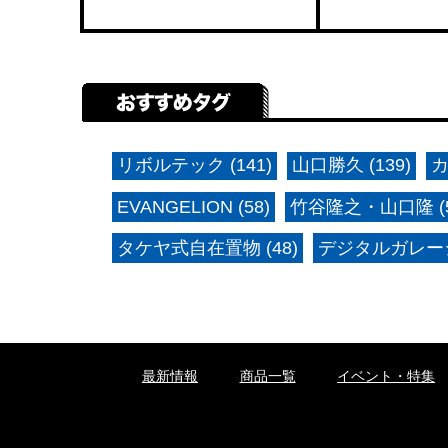
リボルテック (141)
山口勝久 (139)
カ
EVANGELION (58)
竹谷隆之・山口隆 (5
タケヤ式自在置物 (48)
デジタルガレージ
最新情報
商品一覧
イベント・特集