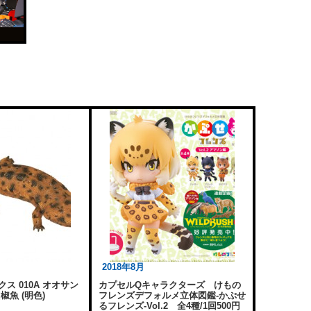
2018年8月
ス 010A オオサン
カプセルQキャラクターズ けもの
椒魚 (明色)
フレンズデフォルメ立体図鑑-かぷせ
るフレンズ-Vol.2 全4種/1回500円