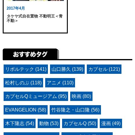
2017年4月
タケヤ式自在置物 不動明王＜青
不動＞
リボルテック (141)
山口勝久 (139)
カプセル (121)
松村しのぶ (118)
アニメ (110)
カプセルQミュージアム (95)
映画 (80)
EVANGELION (58)
竹谷隆之・山口隆 (56)
木下隆志 (54)
動物 (53)
カプセルQ (50)
漫画 (49)