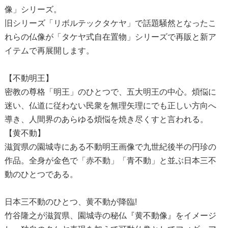
像」シリーズ。
旧シリーズ「リボルテックタケヤ」で話題騒然となったこ
れらの仏像が「タケヤ式自在置物」シリーズで再販と新ア
イテムで再展開します。
【不動明王】
密教の尊格「明王」のひとつで、五大明王の中心。煩悩に
迷い、仏道に従わない民衆を無理矢理にでも正しい方向へ
導き、人間界のあらゆる煩悩を焼き尽くすと言われる。
【黄不動】
滋賀県の園城寺にある不動明王画像で九世紀後半の円珍の
作品。全身が金色で「赤不動」「青不動」と並ぶ日本三不
動のひとつである。
日本三不動のひとつ、黄不動が降臨!
竹谷隆之が滋賀県、園城寺の秘仏『黄不動像』をイメージ