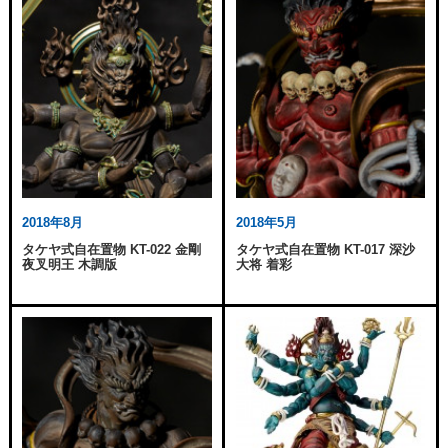
2018年8月
2018年5月
タケヤ式自在置物 KT-022 金剛
タケヤ式自在置物 KT-017 深沙
夜叉明王 木調版
大将 着彩