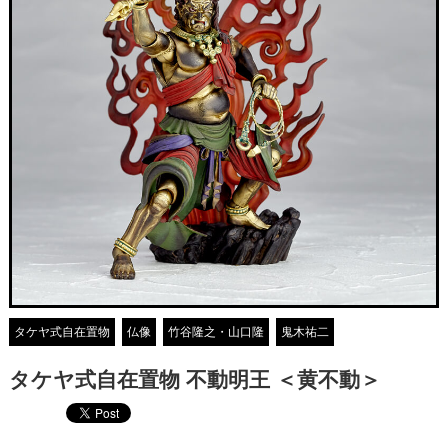
タケヤ式自在置物
仏像
竹谷隆之・山口隆
鬼木祐二
タケヤ式自在置物 不動明王 ＜黄不動＞