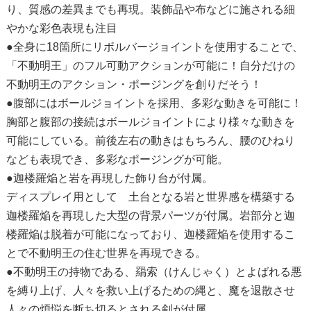
り、質感の差異までも再現。装飾品や布などに施される細
やかな彩色表現も注目
●全身に18箇所にリボルバージョイントを使用することで、
「不動明王」のフル可動アクションが可能に！自分だけの
不動明王のアクション・ポージングを創りだそう！
●腹部にはボールジョイントを採用、多彩な動きを可能に！
胸部と腹部の接続はボールジョイントにより様々な動きを
可能にしている。前後左右の動きはもちろん、腰のひねり
なども表現でき、多彩なポージングが可能。
●迦楼羅焔と岩を再現した飾り台が付属。
ディスプレイ用として 土台となる岩と世界感を構築する
迦楼羅焔を再現した大型の背景パーツが付属。岩部分と迦
楼羅焔は脱着が可能になっており、迦楼羅焔を使用するこ
とで不動明王の住む世界を再現できる。
●不動明王の持物である、羂索（けんじゃく）とよばれる悪
を縛り上げ、人々を救い上げるための縄と、魔を退散させ
人々の煩悩を断ち切るとされる剣が付属。