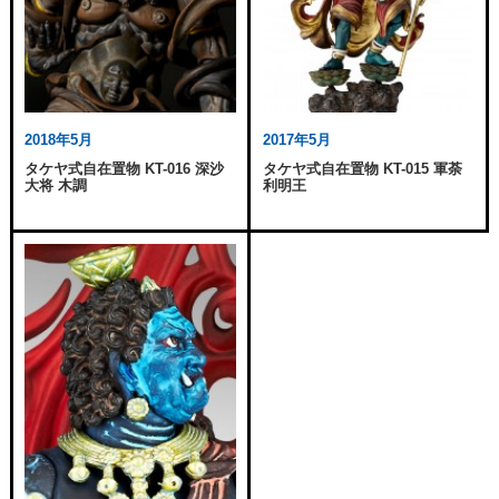
2018年5月
2017年5月
タケヤ式自在置物 KT-016 深沙
タケヤ式自在置物 KT-015 軍荼
大将 木調
利明王