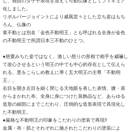
し、独自のタケヤ表現を加えて可動仏像としてフィギュア
化しました。
リボルバージョイントにより威風堂々とした立ち姿はもち
ろん、仏像の
黄不動とは別名「金色不動明王」とも呼ばれる全身が金色
の不動明王で所謂日本三不動のひとつ。
●慈愛みちた姿ではなく、激しい怒りの形相で相手を威嚇し
て改心させるという明王の中でも中心的存在として伝えら
れる。悪をこらしめ教えに導く五大明王の主尊「不動明
王」。
右目を開き左目を細く閉じる天地眼を表した表情、腰・肩
からまかれた布、全身に身につけた装飾品など、あらゆる
造形の細部にまでこだわり、圧倒的な造形表現で具現化し
た不動明王。
●厳格な不動明王の印象をこだわりの塗装で再現!!
金属・布・肌とそれぞれに施されたこだわりの塗装によ