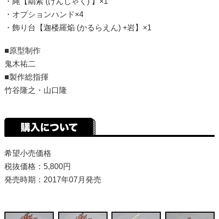
・縄【羂索 (けんじゃく) 】×1
・オプションハンド×4
・飾り台【迦楼羅焔 (かるらえん) +岩】×1
■原型制作
鬼木祐二
■製作総指揮
竹谷隆之・山口隆
希望小売価格
税抜価格：5,800円
発売時期：2017年07月発売