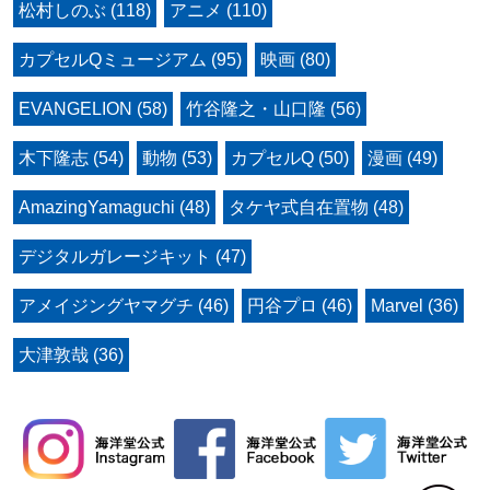
松村しのぶ (118)
アニメ (110)
カプセルQミュージアム (95)
映画 (80)
EVANGELION (58)
竹谷隆之・山口隆 (56)
木下隆志 (54)
動物 (53)
カプセルQ (50)
漫画 (49)
AmazingYamaguchi (48)
タケヤ式自在置物 (48)
デジタルガレージキット (47)
アメイジングヤマグチ (46)
円谷プロ (46)
Marvel (36)
大津敦哉 (36)