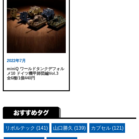
2022年7月
miniQ ワールドタンクデフォル
メ10 ドイツ機甲師団編Vol.3
全6種/1個440円
リボルテック (141)
山口勝久 (139)
カプセル (121)