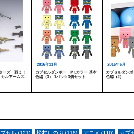
2016年11月
2016年6月
ターズ 戦え！
カプセルダンボー Mr.カラー 基本
カプセルダンボ
ィカルアームズ-
色編（3） 1パック3個セット
色編（2）
プセル (121)
松村しのぶ (118)
アニメ (110)
カプセ