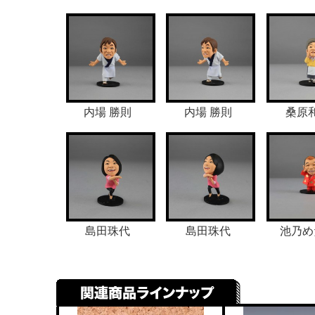
内場 勝則
内場 勝則
桑原
島田珠代
島田珠代
池乃め