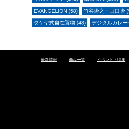
EVANGELION (58)
竹谷隆之・山口隆 (5
タケヤ式自在置物 (48)
デジタルガレージ
最新情報
商品一覧
イベント・特集