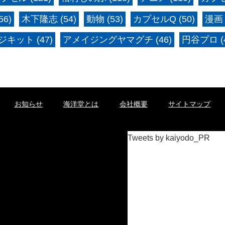
6)
木下隆志 (54)
動物 (53)
カプセルQ (50)
漫画 
キット (47)
アメイジングヤマグチ (46)
円谷プロ (4
お知らせ
海洋堂とは
会社概要
サイトマップ
Tweets by kaiyodo_PR