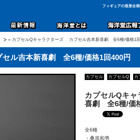
フィギュアの造形企画
» カプセルQキャラクターズ カプセル吉本新喜劇 全6種/価格1回
ル吉本新喜劇 全6種/価格1回400円
カプセル
カプセルQ
カ
カプセルQキャ
喜劇 全6種/価格
全6種
・桑原和男