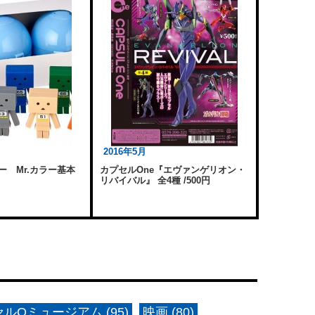
2016年5月
ー Mr.カラー基本
カプセルOne『エヴァンゲリオン・
リバイバル』 全4種 /500円
ルQミュージアム (95)
映画 (80)