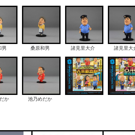
和男
桑原和男
諸見里大介
諸見里大
だか
池乃めだか