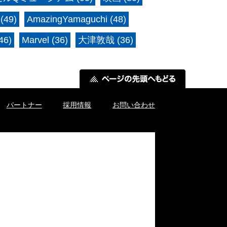
(49)
AmazingYamaguchi (48)
6)
Marvel (36)
大津敦哉 (36)
パートナー
採用情報
お問い合わせ