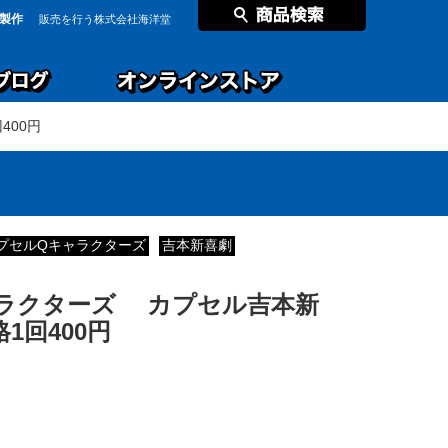
製作
販売を行う株式会社海洋堂
400円
プセルQキャラクターズ
吉本新喜劇
ラクターズ カプセル吉本新
1回400円