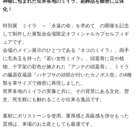
神秘に包まれた世界各地のミイラ、副葬品を緻密に立体
化！
特別展 ミイラ ～「永遠の命」を求めて の開催を記念
して制作した展覧会会場限定オフィシャルカプセルフィギ
ュアです。
会場のメイン展示のひとつである『ネコのミイラ』、両手
に毛糸玉を持った『若い女性ミイラ』、頭蓋骨に花や植
物、十字架の彩色が施された『アンナの頭蓋骨』、ミイラ
の臓器収蔵器『ハヤブサの頭部が付いたカノポス壺』の4種
類を掌サイズで緻密に再現しました。
世界各地のミイラの実像と共に、その背景にある文化、歴
史、死生観にも触れることが出来る逸品です。
素材にポリストーンを使用。重厚感と高級感を併せもった
質感は、来場のお土産としても最適です。