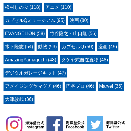
松村しのぶ (118)
アニメ (110)
カプセルQミュージアム (95)
映画 (80)
EVANGELION (58)
竹谷隆之・山口隆 (56)
木下隆志 (54)
動物 (53)
カプセルQ (50)
漫画 (49)
AmazingYamaguchi (48)
タケヤ式自在置物 (48)
デジタルガレージキット (47)
アメイジングヤマグチ (46)
円谷プロ (46)
Marvel (36)
大津敦哉 (36)