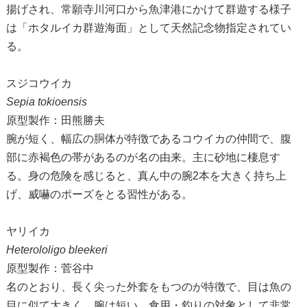
揚げされ、常願寺川河口から魚津港にかけて群遊する様子
は「ホタルイカ群遊海面」として天然記念物指定されてい
る。
スジコウイカ
Sepia tokioensis
原型製作：田熊勝夫
腕が短く、幅広の胴体が特徴であるコウイカの仲間で、腹
部に赤褐色の帯があるのが名の由来。主に砂地に棲息す
る。身の危険を感じると、真ん中の腕2本を大きく持ち上
げ、威嚇のポーズをとる習性がある。
ヤリイカ
Heterololigo bleekeri
原型製作：菅谷中
名のとおり、長く尖った外套をもつのが特徴で、目は魚の
目に似て大きく、腕は短い。食用・釣りの対象として非常