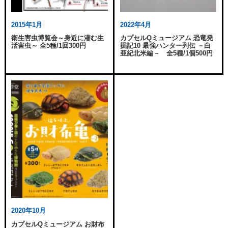
2015年1月
2022年4月
衛生害虫博覧会～身近に潜む生
カプセルQミュージアム 恐竜発
活害虫～ 全5種/1回300円
掘記10 最強ハンター列伝 －白
亜紀北米編－ 全5種/1個500円
2020年10月
カプセルQミュージアム お財布