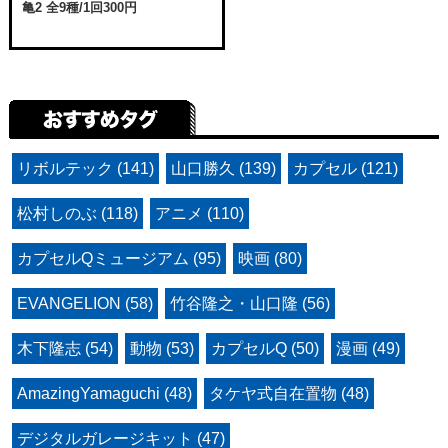
亀2 全9種/1回300円
リボルテック (141)
山口勝久 (139)
カプセル (121)
松村しのぶ (118)
アニメ (110)
カプセルQミュージアム (95)
映画 (80)
EVANGELION (58)
竹谷隆之・山口隆 (56)
木下隆志 (54)
動物 (53)
カプセルQ (50)
漫画 (49)
AmazingYamaguchi (48)
タケヤ式自在置物 (48)
デジタルガレージキット (47)