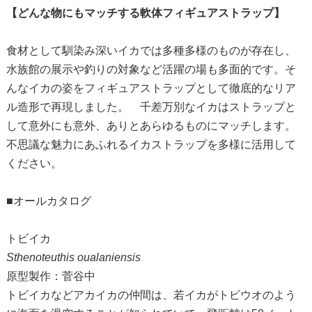
【どんな物にもマッチする軟体フィギュアストラップ】
食材として馴染み深いイカでは多種多様のものが存在し、
水族館の展示や釣りの対象など活躍の場も多面的です。そ
んなイカの姿をフィギュアストラップとして徹底的なリア
ル造形で再現しました。 千差万別なイカはストラップと
して意外にも意外、ありとあらゆるものにマッチします。
不思議な魅力にあふれるイカストラップを多様に活用して
ください。
■オールカタログ
トビイカ
Sthenoteuthis oualaniensis
原型製作：菅谷中
トビイカなどアカイカの仲間は、若イカがトビウオのよう