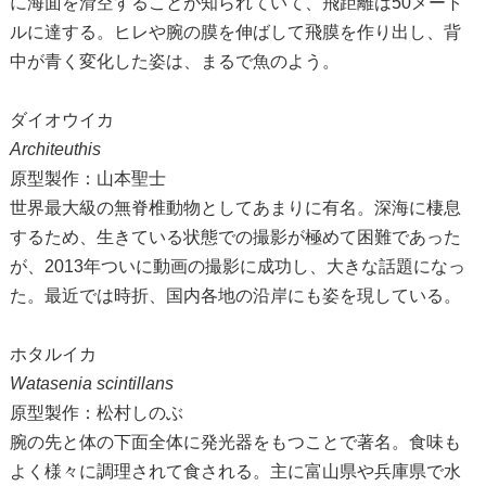
に海面を滑空することが知られていて、飛距離は50メート
ルに達する。ヒレや腕の膜を伸ばして飛膜を作り出し、背
中が青く変化した姿は、まるで魚のよう。
ダイオウイカ
Architeuthis
原型製作：山本聖士
世界最大級の無脊椎動物としてあまりに有名。深海に棲息
するため、生きている状態での撮影が極めて困難であった
が、2013年ついに動画の撮影に成功し、大きな話題になっ
た。最近では時折、国内各地の沿岸にも姿を現している。
ホタルイカ
Watasenia scintillans
原型製作：松村しのぶ
腕の先と体の下面全体に発光器をもつことで著名。食味も
よく様々に調理されて食される。主に富山県や兵庫県で水