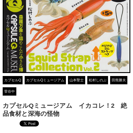
カプセルQ
カプセルQミュージアム
山本聖士
松村しのぶ
田熊勝夫
菅谷中
カプセルQミュージアム イカコレ！2 絶
品食材と深海の怪物