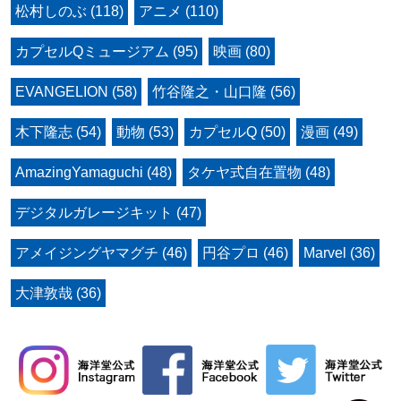
松村しのぶ (118)
アニメ (110)
カプセルQミュージアム (95)
映画 (80)
EVANGELION (58)
竹谷隆之・山口隆 (56)
木下隆志 (54)
動物 (53)
カプセルQ (50)
漫画 (49)
AmazingYamaguchi (48)
タケヤ式自在置物 (48)
デジタルガレージキット (47)
アメイジングヤマグチ (46)
円谷プロ (46)
Marvel (36)
大津敦哉 (36)