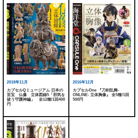
2018年11月
2016年12月
カプセルQミュージアム 日本の
カプセルOne 『刀剣乱舞-
至宝 仏像 立体図録5「邪気を
ONLINE- 立体胸像』 全5種/1回
祓う守護神編」 全12種/1回400
500円
円