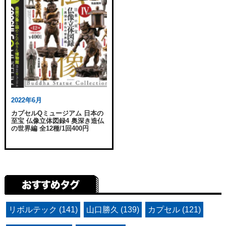
2022年6月
カプセルQミュージアム 日本の
至宝 仏像立体図録4 奥深き造仏
の世界編 全12種/1回400円
リボルテック (141)
山口勝久 (139)
カプセル (121)