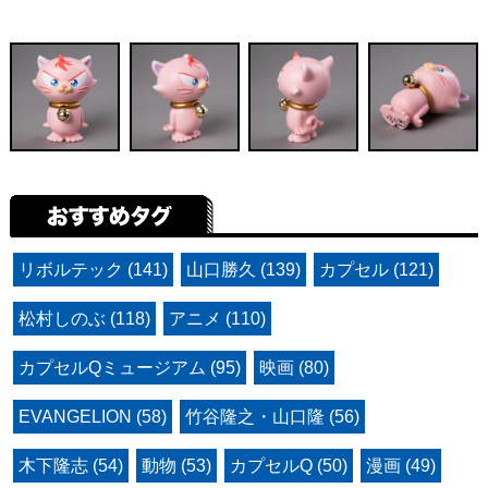
リボルテック (141)
山口勝久 (139)
カプセル (121)
松村しのぶ (118)
アニメ (110)
カプセルQミュージアム (95)
映画 (80)
EVANGELION (58)
竹谷隆之・山口隆 (56)
木下隆志 (54)
動物 (53)
カプセルQ (50)
漫画 (49)