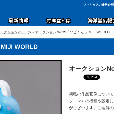
フィギュアの造形企画
クションvol.5
» オークションNo.39「ソビくん 」MIJI WORLD
IJI WORLD
オークションNo.
掲載の作品画像について
ソコン）の機種や設定に
がございます。ご理解の