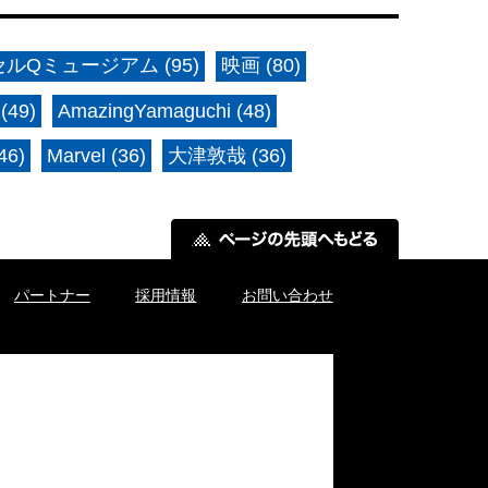
ルQミュージアム (95)
映画 (80)
(49)
AmazingYamaguchi (48)
6)
Marvel (36)
大津敦哉 (36)
パートナー
採用情報
お問い合わせ