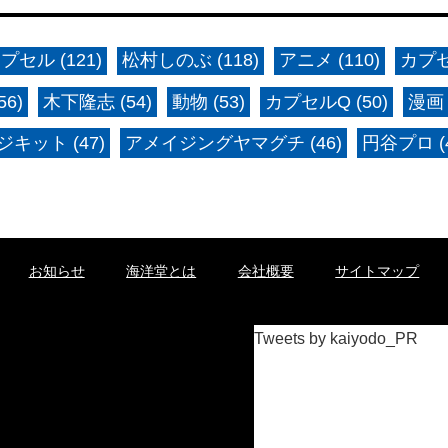
プセル (121)
松村しのぶ (118)
アニメ (110)
カプセ
6)
木下隆志 (54)
動物 (53)
カプセルQ (50)
漫画 
キット (47)
アメイジングヤマグチ (46)
円谷プロ (4
お知らせ
海洋堂とは
会社概要
サイトマップ
Tweets by kaiyodo_PR