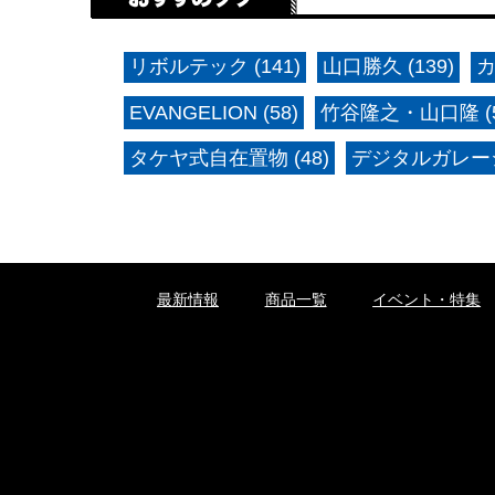
リボルテック (141)
山口勝久 (139)
カ
EVANGELION (58)
竹谷隆之・山口隆 (5
タケヤ式自在置物 (48)
デジタルガレージ
最新情報
商品一覧
イベント・特集