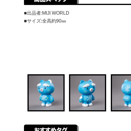
■出品者:MIJI WORLD
■サイズ:全高約90㎜