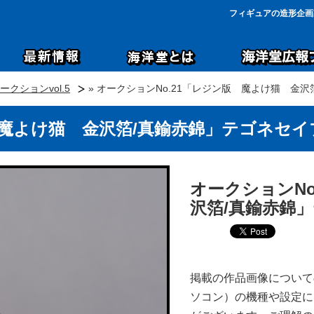
フィギュアの造形企画
クションvol.5
» オークションNo.21「レジン版 魔よけ猫 金
 魔よけ猫 金沢箔/真鍮赤錦」テゴネセ
オークションNo
沢箔/真鍮赤錦
掲載の作品画像について
ソコン）の機種や設定に