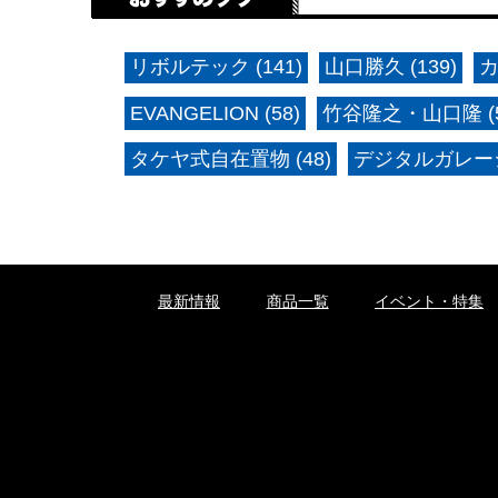
リボルテック (141)
山口勝久 (139)
カ
EVANGELION (58)
竹谷隆之・山口隆 (5
タケヤ式自在置物 (48)
デジタルガレージ
最新情報
商品一覧
イベント・特集