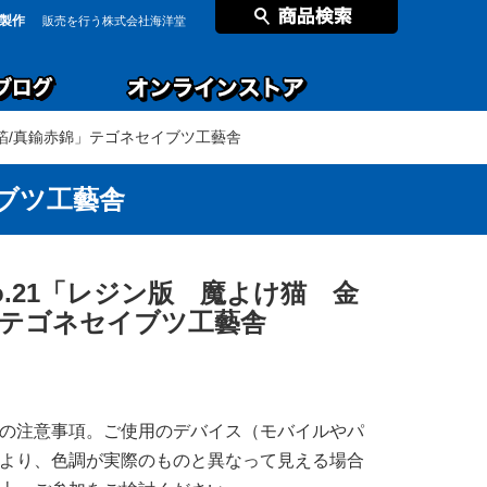
製作
販売を行う株式会社海洋堂
沢箔/真鍮赤錦」テゴネセイブツ工藝舎
イブツ工藝舎
.21「レジン版 魔よけ猫 金
」テゴネセイブツ工藝舎
の注意事項。ご使用のデバイス（モバイルやパ
より、色調が実際のものと異なって見える場合