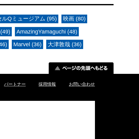
ルQミュージアム (95)
映画 (80)
(49)
AmazingYamaguchi (48)
6)
Marvel (36)
大津敦哉 (36)
パートナー
採用情報
お問い合わせ