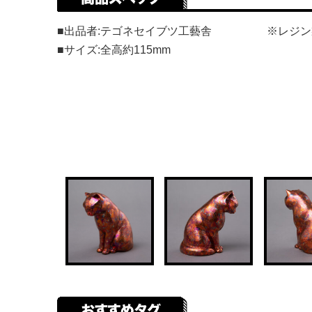
■出品者:テゴネセイブツ工藝舎
※レジン
■サイズ:全高約115mm