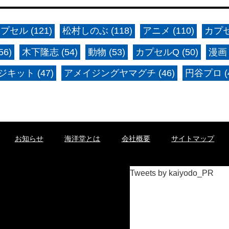
プセル (121)
松村しのぶ (118)
アニメ (110)
カプセ
6)
木下隆志 (54)
動物 (53)
カプセルQ (50)
漫画 
キット (47)
アメイジングヤマグチ (46)
円谷プロ (4
お知らせ
海洋堂とは
会社概要
サイトマップ
Tweets by kaiyodo_PR