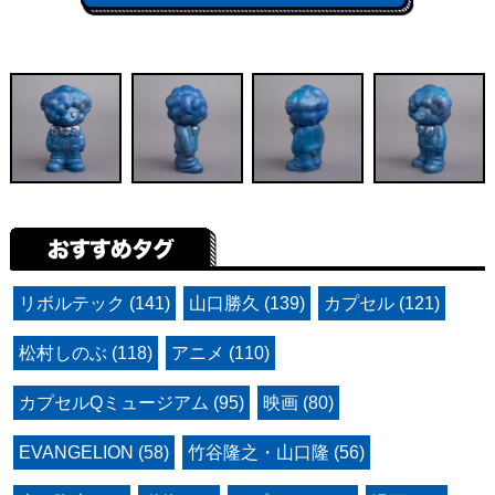
リボルテック (141)
山口勝久 (139)
カプセル (121)
松村しのぶ (118)
アニメ (110)
カプセルQミュージアム (95)
映画 (80)
EVANGELION (58)
竹谷隆之・山口隆 (56)