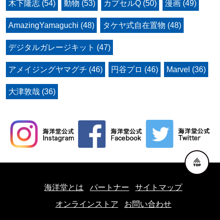
木下隆志 (54)
動物 (53)
カプセルQ (50)
漫画 (49)
AmazingYamaguchi (48)
タケヤ式自在置物 (48)
デジタルガレージキット (47)
アメイジングヤマグチ (46)
円谷プロ (46)
Marvel (36)
大津敦哉 (36)
海洋堂とは
パートナー
サイトマップ
オンラインストア
お問い合わせ