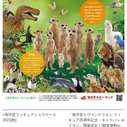
«海洋堂フィギュアショウケース
「海洋堂エヴァンゲリオン フィ
2021[秋]
ギュア25周年記念・キャラバン in
イオン」開催決定！(観覧無料)»