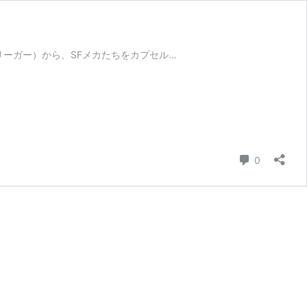
リーガー）から、SFメカたちをカプセル…
コメント
0