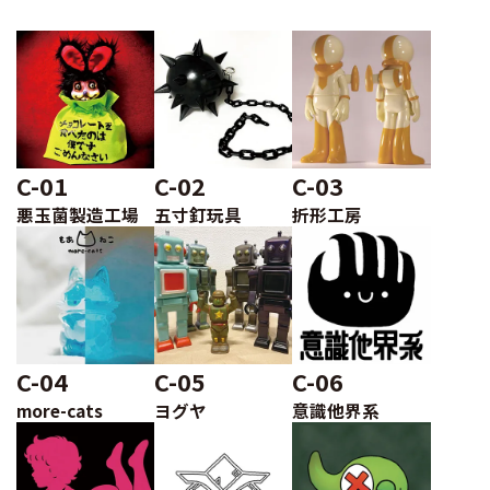
C-01
C-02
C-03
悪玉菌製造工場
五寸釘玩具
折形工房
C-04
C-05
C-06
more-cats
ヨグヤ
意識他界系