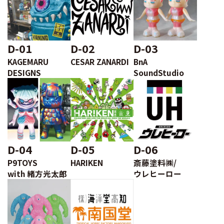
D-01
D-02
D-03
KAGEMARU
CESAR ZANARDI
BnA
DESIGNS
SoundStudio
D-04
D-05
D-06
P9TOYS
HARIKEN
斎藤塗料㈱/
with 緒方光太郎
ウレヒーロー