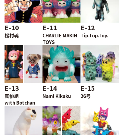
E-10
E-11
E-12
松村魂
CHARLIE MAKIN
Tip.Top.Toy.
TOYS
E-13
E-14
E-15
真桃組
Nami Kikaku
26号
with Botchan