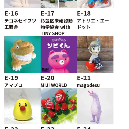
E-16
E-17
E-18
テゴネセイブツ
杉並区未確認動
アトリエ・エー
工藝舎
物学協会 with
ドット
TINY SHOP
E-19
E-20
E-21
アマプロ
MIJI WORLD
magodesu
E-22
E-23
E-24